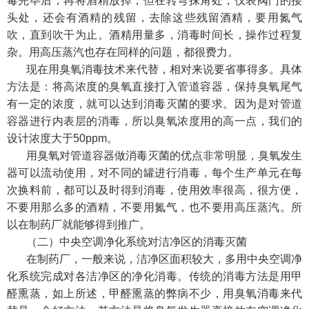
毒完毕后，再将酒精放掉，但在转弯抹角处，仪表阀门的接
头处，还会有酒精的残留，去除这些残留酒精，要用氮气
吹，直到吹干为止。酒精用量多，消毒时间长，操作过程复
杂。用高压蒸汽也存在同样的问题，都很费力。
现在用臭氧消毒技术来代替，相对来说要省事得多。具体
方法是：将高浓度的臭氧直接打入管道容器，保持臭氧尾气
有一定的浓度，就可以达到消毒灭菌的要求。因为是对管道
容器进行内表层的消毒，所以臭氧浓度用的高一点，我们的
设计浓度大于50ppm。
用臭氧对管道容器做消毒灭菌的优点非常明显，臭氧发生
器可以流动使用，对不同的罐进行消毒，每个生产单元在每
次换料前，都可以及时得到消毒，使用效率很高，很方便，
不要用那么多的酒精，不要用氮气，也不要用高压蒸汽。所
以在制药厂就能够得到推广。
（二）中央空调净化系统对洁净区的消毒灭菌
在制药厂，一般来说，洁净区面积较大，多用中央空调净
化系统完成对各洁净区的净化消毒。传统的消毒方法是用甲
醛熏蒸，如上所述，甲醛熏蒸的弊病不少，用臭氧消毒来代