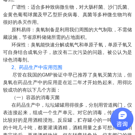
广谱性：适合多种致病微生物，对大肠杆菌、沙门氏菌、
金黄色葡萄球菌及甲乙型肝炎病毒、真菌等多种微生物均有
很好的杀灭作用。
原料易得：臭氧制备是利用我们周围的大气制取，不需储
藏设施，节省原料储储所需的占地面积。
环保性：臭氧能快速分解成氧气和单原子氧，单原子氧又
可自身结合成氧分子，故没有二次污染的问题。被公认为是
绿色消毒剂。
2、药品生产中应用范围
尽管在我国的GMP验证中早已推荐了臭氧灭菌方法，但
臭氧在药品生产中的应用是在近二年才开始热起来。用得比
较成功的有以下几个方面：
（一）容器的消毒灭菌
在药品生产中，坛坛罐罐用得很多，分别用管道阀门，仪
表连接起来，组成一个生产单元。对它的消毒，传统方法中
比较好的是用酒精浸泡。反应罐，贮存罐小的一吨半吨，大
的十吨几十吨，都要灌满酒精，酒精用量之多可想而知。消