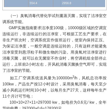
554.4
2956.8
（一）臭氧消毒代替化学试剂薰蒸灭菌，实现了洁净室空
调系统节能。
GMP实施指南要求洁净度100级，10000级区域的空调宜
连续运行，非连续运行的洁净室，可根据工艺生产要求，在
非生产班次时，空调系统宜作值班运行，使室内保持正压。
为保证洁净度，一般空调是连续运转的，只有这样才能避免
洁净室受到悬浮粒子和微生物的污染。用臭氧对洁净室进行
消毒灭菌，就可以在无菌室不作业时，将空调机组全部停止
运行，上班前2小时左右，开风机消毒灭菌换空气即可，实现
了洁净室的节能。
3
如工厂空调系统送风量为100000m
/h，风机总功率按
100kw，产品生产按12小时设计，采用臭氧消毒，每天至少
减小风机运行时间10小时，以每月生产27天，这样每年生产
11个月计可节电：
100×10×27×11=297000 kw，如电价为0.6元/ kw，全年
节约电费：297000×0.6=178200元