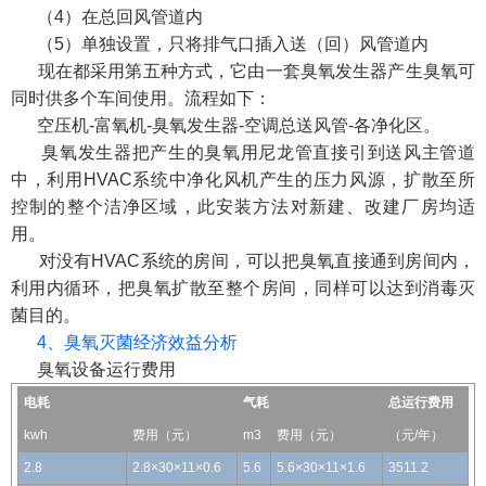
（4）在总回风管道内
（5）单独设置，只将排气口插入送（回）风管道内
现在都采用第五种方式，它由一套臭氧发生器产生臭氧可
同时供多个车间使用。流程如下：
空压机-富氧机-臭氧发生器-空调总送风管-各净化区。
臭氧发生器把产生的臭氧用尼龙管直接引到送风主管道
中，利用HVAC系统中净化风机产生的压力风源，扩散至所
控制的整个洁净区域，此安装方法对新建、改建厂房均适
用。
对没有HVAC系统的房间，可以把臭氧直接通到房间内，
利用内循环，把臭氧扩散至整个房间，同样可以达到消毒灭
菌目的。
4、臭氧灭菌经济效益分析
臭氧设备运行费用
电耗
气耗
总运行费用
kwh
费用（元）
m3
费用（元）
（元/年）
2.8
2.8×30×11×0.6
5.6
5.6×30×11×1.6
3511.2