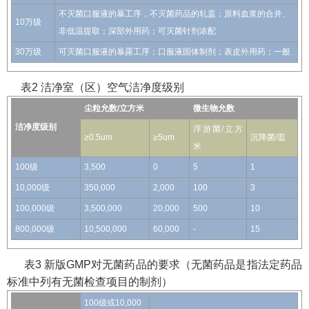
不灭菌口服液的暴工序，不灭菌药品的轧盖；原料血浆的合并、
10万级
非低温提取；深部外用药；可灭菌针剂浓配
30万级
可灭菌口服液的暴露工序；口服液固体制剂；表皮外用药；一般
表2 洁净室（区）空气洁净度级别
尘粒允数/立方米
微生物允数
洁净度级别
浮游菌/立方
≥0.5um
≥5um
沉降菌/皿
米
100级
3,500
0
5
1
10,000级
350,000
2,000
100
3
100,000级
3,500,000
20,000
500
10
800,000级
10,500,000
60,000
-
15
表3 新版GMP对无菌药品的要求（无菌药品是指法定药品
标准中列有无菌检查项目的制剂）
100级或10,000