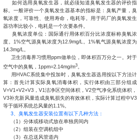
如何选用臭氧发生器，就必须知道臭氧发生器的评价指
标。一般评价一个臭氧发生器基本的指标是：臭氧产量，臭
氧浓度，可靠性、使用寿命，电耗等。用于药厂的臭氧发生
器功率比较小，电耗是一个次要条件。
臭氧浓度单位：国际通行用体积百分比浓度标称臭氧浓
度。1%空气源臭氧浓度为12.9mg/L。1%氧气源臭氧浓度为
14.3mg/L。
卫生消毒界习惯用ppm做单位，即体积百万分之一。对于
3
空气中的臭氧，1ppm=2.14mg/m
。
用HVAC系统集中投加时，臭氧发生器选用按以下方法计
算：首先计算实际臭氧消毒体积，实行体积由三部分组成
V=V1+V2+V3，V1洁净区空间体积，V2空气净化系统体积，
V3补充新风量造成臭氧损失的有效体积，实际计算过程中V3
等于循环系统总风量的1.1%。
3、臭氧发生器安装位置有以下几种方法：
（1）分体或移动式放在单独房间内
（2）组装在空调机组中
（3）在总送风管道内