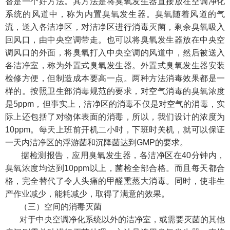
替是一个好方法。其方法是将臭氧发生器直接放在空调净化
系统的风道中，称为内置臭氧发生器。臭氧随着风道的气
流，送入各洁净区，对洁净区进行消毒灭菌，剩余臭氧吸入
回风口，由中央空调带走。也可以将臭氧发生器放在中央空
调风口的外面，将臭氧打入中央空调的风道中，然后被送入
各洁净室，称为外置式臭氧发生器。外置式臭氧发生器安装
检修方便，但制造成本要高一点。两种方法消毒效果都是一
样的。按照卫生部消毒规范的要求，对空气消毒的臭氧浓度
是5ppm，但事实上，洁净区的消毒不仅是对空气的消毒，实
际上还包括了对物体表面的消毒，所以，我们设计的浓度为
10ppm。每天上班前开机二小时，下班时关机，就可以保证
一天内洁净区的浮游菌和沉降菌达到GMP的要求。
据检测报告，应用臭氧发生器，各洁净区在40分钟内，
臭氧浓度均达到10ppm以上，菌检全部合格。而且每天都合
格，完全替代了令人头痛的甲醛熏蒸大消毒。同时，使非生
产作业减少，能耗减少，取得了满意的效果。
（三）空间的消毒灭菌
对于中央空调净化系统以外的洁净室，或需要灭菌的其他