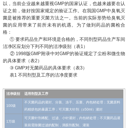
以，当前企业越来越重视GMP的国家认证，也越来越要在认
证之前，做好按国家规定的验证工作。在我国GMP中臭氧灭
菌是被推荐的重要灭菌方法之一。当前的实际形势给臭氧灭
菌的应用带来了前所未有的机遇。为了做到药品的菌检合
格：
① 要求药品生产和环境是合格的，不同剂型药品生产车间
洁净区应划分下列不同的洁净级别（表1）
② 1998版GMP附录中对GMP的验证规定了尘粉和微生物
的具体要求（表2）
③ GMP对无菌药品的具体要求（表3）
表1 不同剂型及工序的洁净度要求
洁净级别
适用剂型及工序
不灭菌药品的灌封、分装、冻干、压塞、内包材处理；无菌原料
100级
药精烘包的暴露工序；可灭菌大针剂（≥50ml）灌封
可灭菌针剂稀配、过滤、小针灌封，内包材处理；不灭菌药品灌
1万级
装前需除菌过滤的配制，滴眼剂配制、灌装