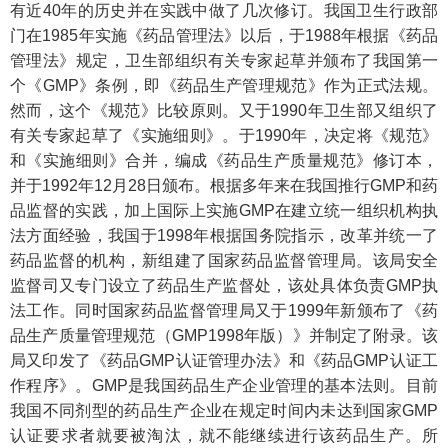
有近40年的历史并在实践中做了几次修订。我国卫生行政部
门在1985年实施《药品管理法》以后，于1988年根据《药品
管理法》规定，卫生部组织有关专家起草并颁布了我国第一
个《GMP》条例，即《药品生产管理规范》作为正式法规。
然而，这个《规范》比较原则。又于1990年卫生部又组织了
有关专家起草了《实施细则》。于1990年，决定将《规范》
和《实施细则》合并，编成《药品生产质量规范》修订本，
并于1992年12月28日颁布。根据多年来在我国推行GMP和药
品监督的实践，加上国际上实施GMP在建立统一组织机构执
法方面经验，我国于1998年根据国务院指示，改革并统一了
药品监督的机构，新组建了国家药品监督管理局。该局安全
监督司又专门设立了药品生产监督处，该处具体负责GMP执
法工作。同时国家药品监督管理局又于1999年新颁布了《药
品生产质量管理规范（GMP1998年版）》并制定了附录。该
局又印发了《药品GMP认证管理办法》和《药品GMP认证工
作程序》。GMP是我国药品生产企业管理的基本法则。目前
我国不同剂型的药品生产企业在规定时间内未达到国家GMP
认证要求者就要被淘汰，就不能继续进行该药品生产。所