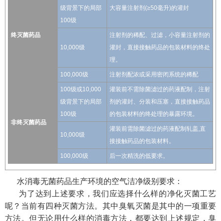
级背景下的局部
大容量注射剂(≥50毫升)的灌封
100级
终灭菌药品
注射剂的稀配、过滤，小容量注射剂的
10,000级
灌封，直接接触药品的包装材料的终处
理。
100,000级
注射剂配浓或采用密闭系统的稀配
100级或10,000
灌装前不需除菌滤过的药液配制，注射
级背景下的局部
剂的灌封、分装和压塞，直接接触药品
100级
的包装材料的终处理的暴露环境。
非终灭菌药品
灌装前需除菌滤过的药液配制轧盖,直
10,000级
接接触药品的包装材料。
100,000级
后一次精洗的低要求。
水消毒无菌药品生产环境的空气洁净级别要求：
为了达到上述要求，我们应选择什么样的净化灭菌工艺
呢？当前有四种灭菌方法。其中臭氧灭菌是其中的一项重要
方法。但无论用什么样的消毒方法，都要达到上述规定，臭