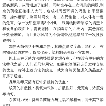
置换新风，从而增加了能耗。同时也存在二次污染的问题,剩
余的药物直接排入大气，造成对周围环境的污染.如甲醛熏
蒸，操作麻烦，熏蒸时间长，有二次污染物，对人体有一定
的危害。做一次甲熏蒸需8个小时，残留物附着洁净的墙壁上
和设备的表面上，需要擦除。在消毒后的几天内，其悬浮粒
子数会增加。而且要求风管为不锈钢管,这也增加了一次性投
资费用。
加热灭菌包括干热和湿热，其缺点是温度高，能耗大，有
的物品如原材料，仪器仪表，塑料制品等就不宜加热。
以上三种灭菌方法的弊端是客观存在，但在没有更好的方
法替代之前，人们还只好用它。如果能够做到充分发挥臭氧
的优点，弥补上述方法的缺点，就为臭氧灭菌进入药品生产
开辟了通道。
臭氧消毒灭菌有它许多独特的优点：
较高的扩散性：臭氧为气体，扩散性好，无死角，浓度分
布均匀。
杀菌能力强：臭氧杀菌能力与过氧乙酸相当，高于其它消
毒剂。