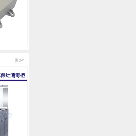
分体管式臭氧模块 FQM-700
空
更多>