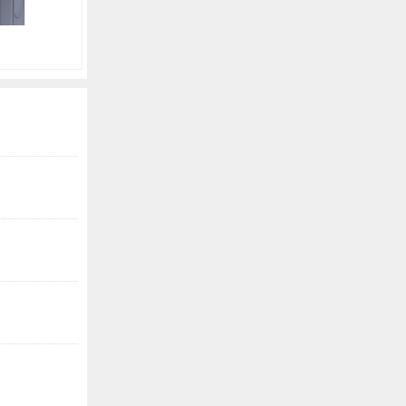
卫浴 | 浴缸用臭氧发生器
净