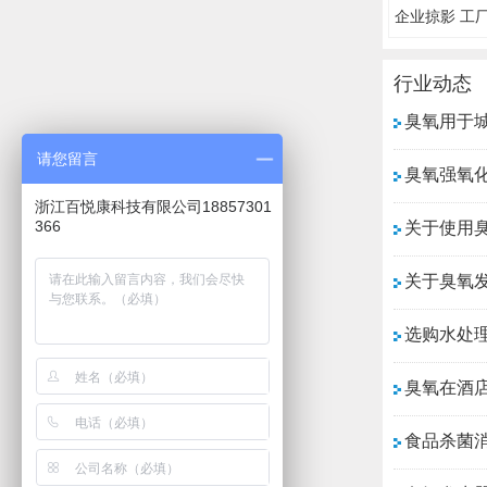
企业掠影 工
行业动态
臭氧用于
请您留言
臭氧强氧
浙江百悦康科技有限公司18857301
366
关于使用
关于臭氧
选购水处
臭氧在酒
食品杀菌