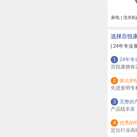
家电 | 洗衣
选择百悦
| 24年专业
1
24年专
百悦康拥有
2
拔尖的
先进发明专
3
完整的
产品线丰富
4
优秀的
定位行业高