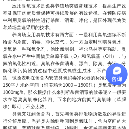
应用臭氧技术是禽类养殖场突破常规技术，提高生产效
率及保证肉蛋质量保持可持续发展的有效途径。在预防疫病
中利用臭氧的特性进行杀菌、消毒、净化，是国外现代禽类
养殖场普遍采用的技术。
养禽场应用臭氧技术有两方面：一是利用臭氧连续不断
给舍内杀菌、消毒、净化空气，另一方面定时饲喂臭氧水。
臭氧是一种强氧化剂，他比氯制剂、福尔马林等更强劲。臭
氧在水中产生中间物质单原子氧（O）和氢氧基（OH），与
氟的氧化性相近。臭氧在杀菌消毒、漂白、除臭、去污、分
解化学污染物的过程中还原成氧或生成水，不产生二次污
染。试验表明在禽舍内安装臭氧消毒净化器的标准为每100～
150平方米的空间（饲养鸡为1000～1500只）臭氧发生量为
1000mg/h。那么根据什么来判断杀菌消毒的效果呢？一般要
求在远离臭氧净化器四、五米的地方能闻到臭氧味（草腥
味）即可，不必太浓。
臭氧充注到禽舍内，首先与禽类排泄物所散发的异臭进
行分解反应，当异臭去除到稍闻到臭氧味时，舍内空间的大
肠杆菌、葡萄球菌及新城疫、鸡嚯乱、禽流感等病毒基本随