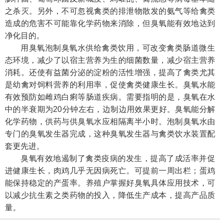
之杀灭。另外，不可忽视禽类的排泄物散发的氨气等给禽类
造成的危害不可能靠化学药物来消除，但臭氧能有效地达到
净化目的。
用臭氧泡制臭氧水供给禽类饮用，可改变禽类肠道微生
态环境，减少了以宿主营养为生的细菌数量，减少宿主营养
消耗。还使有益菌分泌的淀粉的活性增强，提高了禽类尤其
是幼禽对饲料营养的利用率，促使禽类健康生长。臭氧水能
有效预防如雌鸡白痢等肠道疾病。需要指明的是，臭氧在水
中的半衰期为20分钟左右，边制边用效果更好。臭氧能分解
化学药物，供药与供臭氧水应相隔离半小时。泡制臭氧水由
专门的臭氧发生器完成，这种臭氧发生器与禽类饮水装置配
套更先进。
臭氧有效地遏制了禽类疫病的发生，提高了成活率并促
进健康生长，肉鸡几乎无因病死亡。可提前一周出栏；蛋鸡
能保持稳定的产蛋率。养殖户掌握好臭氧具体应用技术，可
以减少抗生素之类药物的投入，降低生产成本，提高产品质
量。