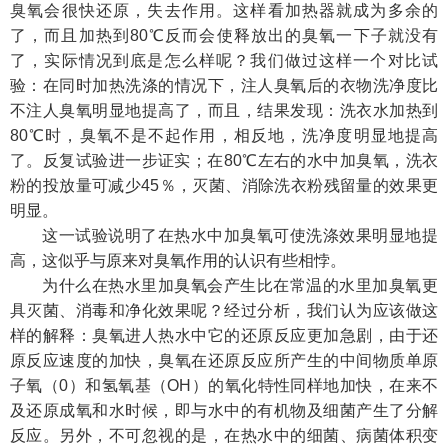
臭氧会很快还原，失去作用。这样看加热器就成为多余的
了，而且加热到80℃反而会使释放出的臭氧一下子就没有
了，实际情况到底是怎么样呢？我们做过这样一个对比试
验：在同时加热洗涤的情况下，注人臭氧后的衣物洗净度比
不注人臭氧明显地提高了，而且，结果发现：洗衣水加热到
80℃时，臭氧不是不起作用，相反地，洗净度明显地提高
了。反复试验进一步证实；在80℃左右的水中加臭氧，洗衣
粉的投放量可减少45％，灭菌、消除洗衣粉残留量的效果更
明显。
这一试验说明了在热水中加臭氧可使洗涤效果明显地提
高，这似乎与原来对臭氧作用的认识有些相悖。
为什么在热水里加臭氧会产生比在常温的水里加臭氧更
具灭菌、消毒和净化效果呢？经过分析，我们认为应该做这
样的解释：臭氧进人热水中它的还原反应更加急剧，由于还
原反应速度的加快，臭氧在还原反应所产生的中间物质单原
子氧（0）和氢氧基（OH）的氧化特性同样地加快，在来不
及还原成氧和水时候，即与水中的有机物及细菌产生了分解
反应。另外，不可忽视的是，在热水中的细菌、病菌体积变